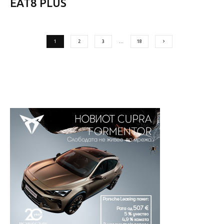
EAT8 PLUS
1
2
3
…
18