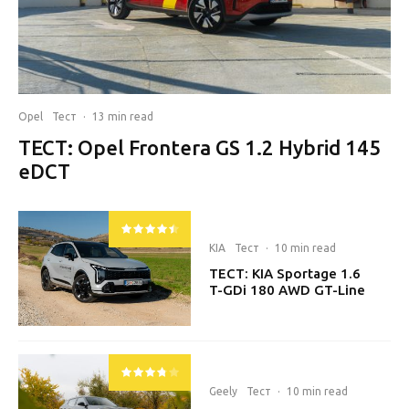
Opel
Тест
·
13 min read
ТЕСТ: Opel Frontera GS 1.2 Hybrid 145
eDCT
KIA
Тест
·
10 min read
ТЕСТ: KIA Sportage 1.6
T-GDi 180 AWD GT-Line
Geely
Тест
·
10 min read