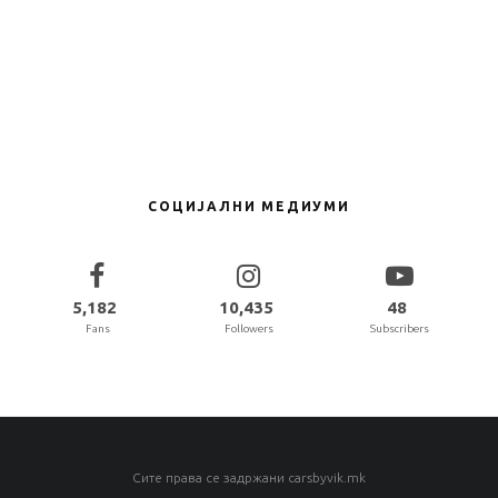
Mercedes-Benz GLA
Новости
Благодарение на ABT овој Cupra Formentor
VZ5 достигнува 300 км/ч!
СОЦИЈАЛНИ МЕДИУМИ
5,182
10,435
48
Fans
Followers
Subscribers
Сите права се задржани carsbyvik.mk