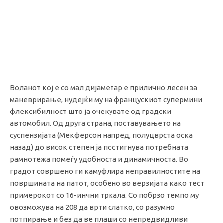
Воланот кој е со мал дијаметар е прилично лесен за
маневрирање, нудејќи му на францускиот супермини
флексибилност што ја очекувате од градски
автомобил. Од друга страна, поставувањето на
суспензијата (Мекферсон напред, полуцврста оска
назад) до висок степен ја постигнува потребната
рамнотежа помеѓу удобноста и динамичноста. Во
градот совршено ги камуфлира неправилностите на
површината на патот, особено во верзијата како тест
примерокот со 16-инчни тркала. Со побрзо темпо му
овозможува на 208 да врти слатко, со разумно
потпирање и без да ве плаши со непредвидливи