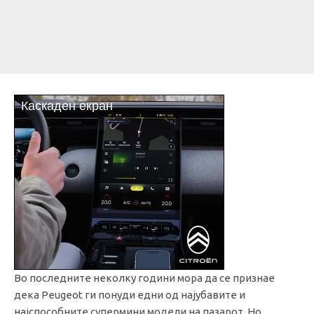
Во последните неколку години мора да се признае
дека Peugeot ги понуди едни од најубавите и
најспособните супермини модели на пазарот. Но,