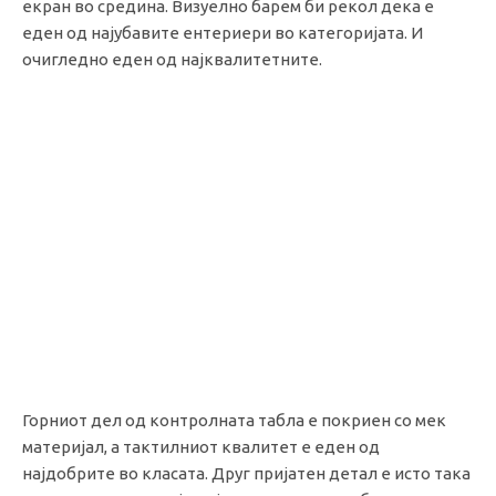
екран во средина. Визуелно барем би рекол дека е
еден од најубавите ентериери во категоријата. И
очигледно еден од најквалитетните.
Горниот дел од контролната табла е покриен со мек
материјал, а тактилниот квалитет е еден од
најдобрите во класата. Друг пријатен детал е исто така