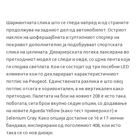
Шармантната слика што се гледа напред и од страните
продолжува на задниот дел од автомобилот. Остриот
наклон на шофершајбната и суптилниот спојлер на
покривот дополнително ја подобруваат спортската
слика на целината. Дизајнерската логика лансирана во
претходниот модел се следи и овде, со црна лента која
ги спојува светлата. Кои се состојат од три посебни LED
елементи кои го декларираат карактеристичниот
потпис на Peugeot. Единствената разлика е што овој
потпис отсега е хоризонтален, а не вертикален како
претходно. Палетата на бои на новиот 208 е исто така
побогата, сега брои вкупно седум опции, со додавање
на новите Agueda Yellow (како тест примерокот) и
Selenium Gray. Како опција достапни се 16 и 17-инчни
бандажи, инспирирани од поголемиот 408, кои исто
така се со нов дизајн.