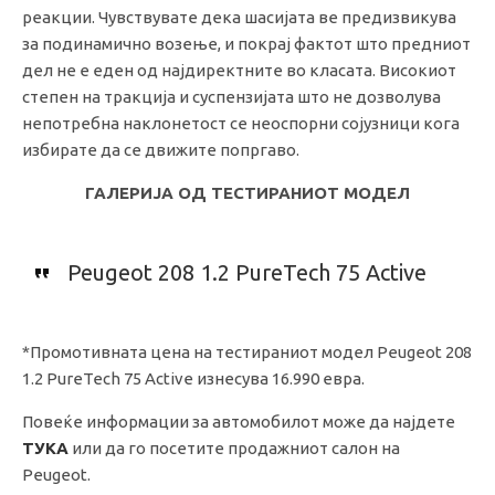
реакции. Чувствувате дека шасијата ве предизвикува
за подинамично возење, и покрај фактот што предниот
дел не е еден од најдиректните во класата. Високиот
степен на тракција и суспензијата што не дозволува
непотребна наклонетост се неоспорни сојузници кога
избирате да се движите попргаво.
ГАЛЕРИЈА ОД ТЕСТИРАНИОТ МОДЕЛ
Peugeot 208 1.2 PureTech 75 Active
*Промотивната цена на тестираниот модел Peugeot 208
1.2 PureTech 75 Active изнесува 16.990 евра.
Повеќе информации за автомобилот може да најдете
ТУКА
или да го посетите продажниот салон на
Peugeot.