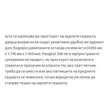
Што се однесува до просторот на задните седишта,
двајца возрасни ќе седат релативно удобно во задниот
дел, бидејќи димензиите останаа сосема исти (4.055 мм
x 1.745 мм x 1.430 мм). Peugeot 208 не е најпространото
супермини на пазарот, но просторот за колената и
главата се просечни за класата. Но, ако трет патник
треба да се смести или ако патниците на предните
седишта се повисоки, тогаш веројатно ќе почне да
станува тешко на задните седишта.