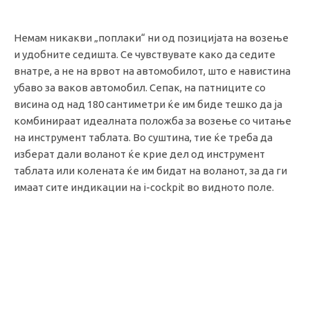
Немам никакви „поплаки“ ни од позицијата на возење
и удобните седишта. Се чувствувате како да седите
внатре, а не на врвот на автомобилот, што е навистина
убаво за ваков автомобил. Сепак, на патниците со
висина од над 180 сантиметри ќе им биде тешко да ја
комбинираат идеалната положба за возење со читање
на инструмент таблата. Во суштина, тие ќе треба да
изберат дали воланот ќе крие дел од инструмент
таблата или колената ќе им бидат на воланот, за да ги
имаат сите индикации на i-cockpit во видното поле.