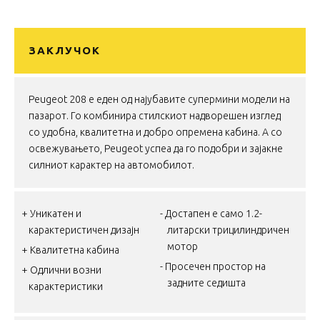
ЗАКЛУЧОК
Peugeot 208 е еден од најубавите супермини модели на
пазарот. Го комбинира стилскиот надворешен изглед
со удобна, квалитетна и добро опремена кабина. А со
освежувањето, Peugeot успеа да го подобри и зајакне
силниот карактер на автомобилот.
Уникатен и
Достапен е само 1.2-
карактеристичен дизајн
литарски трицилиндричен
мотор
Квалитетна кабина
Просечен простор на
Одлични возни
задните седишта
карактеристики