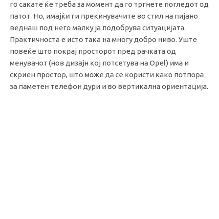
го сакате ќе треба за момент да го тргнете погледот од
патот. Но, имајќи ги прекинувачите во стил на пијано
веднаш под него малку ја подобрува ситуацијата.
Практичноста е исто така на многу добро ниво. Уште
повеќе што покрај просторот пред рачката од
менувачот (нов дизајн кој потсетува на Opel) има и
скриен простор, што може да се користи како потпора
за паметен телефон дури и во вертикална ориентација.