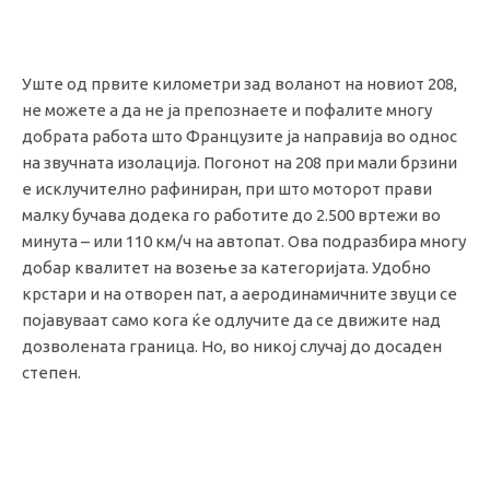
Уште од првите километри зад воланот на новиот 208,
не можете а да не ја препознаете и пофалите многу
добрата работа што Французите ја направија во однос
на звучната изолација. Погонот на 208 при мали брзини
е исклучително рафиниран, при што моторот прави
малку бучава додека го работите до 2.500 вртежи во
минута – или 110 км/ч на автопат. Ова подразбира многу
добар квалитет на возење за категоријата. Удобно
крстари и на отворен пат, а аеродинамичните звуци се
појавуваат само кога ќе одлучите да се движите над
дозволената граница. Но, во никој случај до досаден
степен.