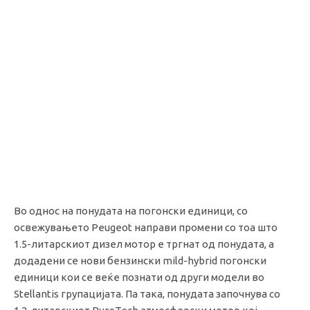
Во однос на понудата на погонски единици, со
освежувањето Peugeot направи промени со тоа што
1.5-литарскиот дизел мотор е тргнат од понудата, а
додадени се нови бензински mild-hybrid погонски
единици кои се веќе познати од други модели во
Stellantis групацијата. Па така, понудата започнува со