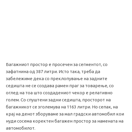
Багажниот простор е просечен за сегментот, со
зафатнина од 387 литри. Исто така, треба да
забележиме дека со преклопување на задните
седишта не се создава рамен праг за товарење, со
оглед на тоа што создадениот чекор е релативно
голем. Со спуштени задни седишта, просторот на
багажникот се зголемува на 1163 литри. Но сепак, на
крај на денот зборуваме за мал градски автомобил кои
нуди сосема коректен багажен простор за намената на
автомобилот.