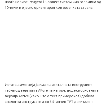
наоѓа новиот Peugeot i-Connect систем има големина од
10-инчи и е јасно ориентиран кон возачката страна.
Истата димензија ја има и дигиталната инструмент
табла од верзијата Allure па нагоре, додека основната
верзија Active (како што е тест примерокот) добива
аналогни инструменти, со 3,5-инчен TFT дигитален