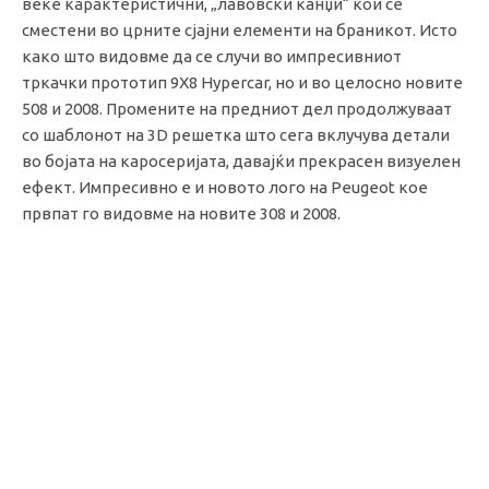
веќе карактеристични, „лавовски канџи“ кои се
сместени во црните сјајни елементи на браникот. Исто
како што видовме да се случи во импресивниот
тркачки прототип 9X8 Hypercar, но и во целосно новите
508 и 2008. Промените на предниот дел продолжуваат
со шаблонот на 3D решетка што сега вклучува детали
во бојата на каросеријата, давајќи прекрасен визуелен
ефект. Импресивно е и новото лого на Peugeot кое
првпат го видовме на новите 308 и 2008.