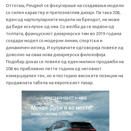
Оттогаш, Peugeot се фокусираше на создавање модели
со силен карактер и препознатлив дизајн. Па така 208,
еден од најпопуларните модели на брендот, не може
да биде исклучок од ова. Со желба да се издвои од
толпата, францускиот дизајнерски тим во 2019 година
создаде модел со модерни линии, спортски и
динамичен изглед. И купувачите одговорија повеќе од
доволно на оваа нова дизајнерска филозофија.
Подобар доказ се повеќе од еден милион продажби на
208 во приближно петте години од неговиот
комерцијален тек, но и постојано високите позиции на
продажната табела на европскиот пазар.