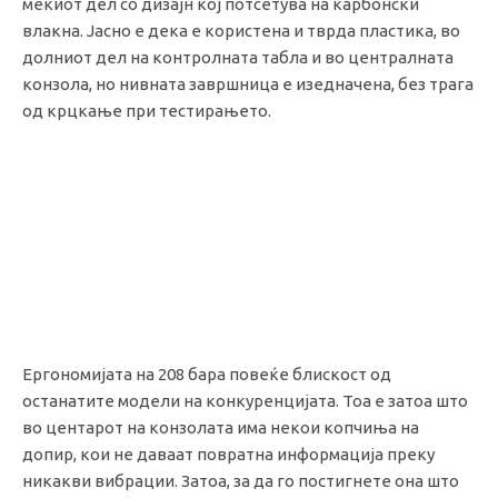
мекиот дел со дизајн кој потсетува на карбонски
влакна. Јасно е дека е користена и тврда пластика, во
долниот дел на контролната табла и во централната
конзола, но нивната завршница е изедначена, без трага
од крцкање при тестирањето.
Ергономијата на 208 бара повеќе блискост од
останатите модели на конкуренцијата. Тоа е затоа што
во центарот на конзолата има некои копчиња на
допир, кои не даваат повратна информација преку
никакви вибрации. Затоа, за да го постигнете она што