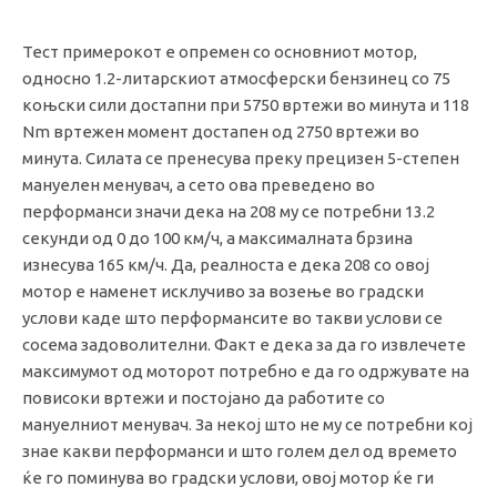
Тест примерокот е опремен со основниот мотор,
односно 1.2-литарскиот атмосферски бензинец со 75
коњски сили достапни при 5750 вртежи во минута и 118
Nm вртежен момент достапен од 2750 вртежи во
минута. Силата се пренесува преку прецизен 5-степен
мануелен менувач, а сето ова преведено во
перформанси значи дека на 208 му се потребни 13.2
секунди од 0 до 100 км/ч, а максималната брзина
изнесува 165 км/ч. Да, реалноста е дека 208 со овој
мотор е наменет исклучиво за возење во градски
услови каде што перформансите во такви услови се
сосема задоволителни. Факт е дека за да го извлечете
максимумот од моторот потребно е да го одржувате на
повисоки вртежи и постојано да работите со
мануелниот менувач. За некој што не му се потребни кој
знае какви перформанси и што голем дел од времето
ќе го поминува во градски услови, овој мотор ќе ги