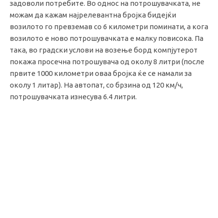
задоволи потребите. Во однос на потрошувачката, не
можам да кажам најрелевантна бројка бидејќи
возилото го превземав со 6 километри поминати, а кога
возилото е ново потрошувачката е малку повисока. Па
така, во градски услови на возење борд компјутерот
покажа просечна потрошувача од околу 8 литри (после
првите 1000 километри оваа бројка ќе се намали за
околу 1 литар). На автопат, со брзина од 120 км/ч,
потрошувачката изнесува 6.4 литри.