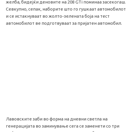
желба, бидејќи деновите на 208 GTi поминаа засекогаш.
Севкупно, сепак, наборите што го гушкаат автомобилот
и се истакнуваат во жолто-зелената боја на тест
автомобилот ве подготвуваат за пријатен автомобил.
Лавовските заби во форма на дневни светла на
генерацијата во заминување сега се заменети со три