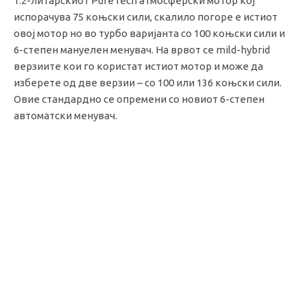
1.2-литарскиот PureTech атмосферски мотор кој
испорачува 75 коњски сили, скалило погоре е истиот
овој мотор но во турбо варијанта со 100 коњски сили и
6-степен мануелен менувач. На врвот се mild-hybrid
верзиите кои го користат истиот мотор и може да
изберете од две верзии – со 100 или 136 коњски сили.
Овие стандардно се опремени со новиот 6-степен
автоматски менувач.