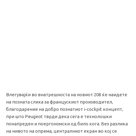
Влегувајќи во внатрешноста на новиот 208 ќе наидете
на позната слика за францускиот производител,
благодарение на добро познатиот i-cockpit концепт,
при што Peugeot тврди дека сега е технолошки
понапреден и поергономски од било кога. Без разлика
на нивото на опрема, централниот екран во кој се