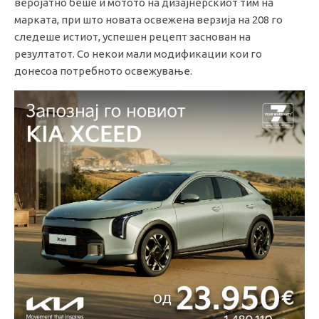
веројатно беше и мотото на дизајнерскиот тим на
марката, при што новата освежена верзија на 208 го
следеше истиот, успешен рецепт заснован на
резултатот. Со некои мали модификации кои го
донесоа потребното освежување.