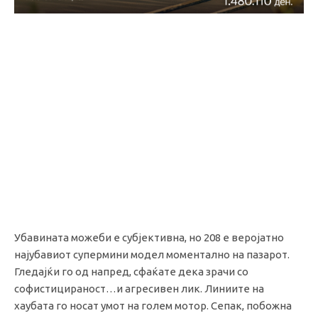
Убавината можеби е субјективна, но 208 е веројатно
најубавиот супермини модел моментално на пазарот.
Гледајќи го од напред, сфаќате дека зрачи со
софистицираност…и агресивен лик. Линиите на
хаубата го носат умот на голем мотор. Сепак, побожна