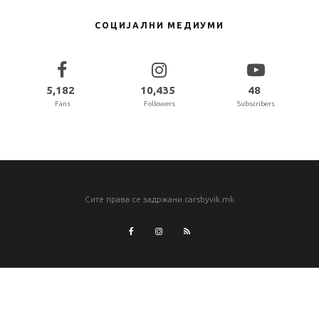
СОЦИЈАЛНИ МЕДИУМИ
5,182
10,435
48
Fans
Followers
Subscribers
Сите права се задржани carsbyvik.mk