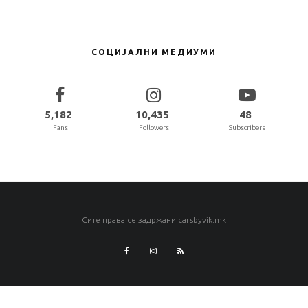
СОЦИЈАЛНИ МЕДИУМИ
5,182
10,435
48
Fans
Followers
Subscribers
Сите права се задржани carsbyvik.mk