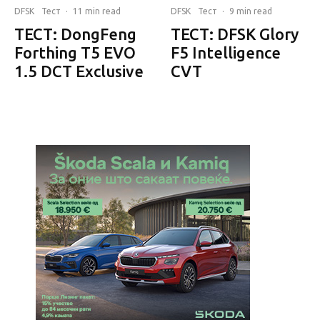
DFSK
Тест
·
11 min read
DFSK
Тест
·
9 min read
ТЕСТ: DongFeng
ТЕСТ: DFSK Glory
Forthing T5 EVO
F5 Intelligence
1.5 DCT Exclusive
CVT