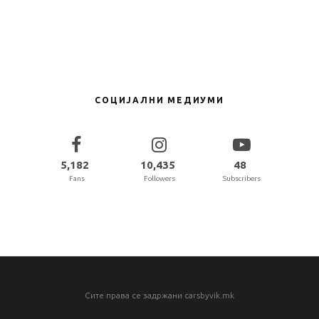
Geely
Тест
3.8
ТЕСТ: Geely Cityray GF 1.5 Turbo
174 7DCT
СОЦИЈАЛНИ МЕДИУМИ
5,182
10,435
48
Fans
Followers
Subscribers
Сите права се задржани carsbyvik.mk