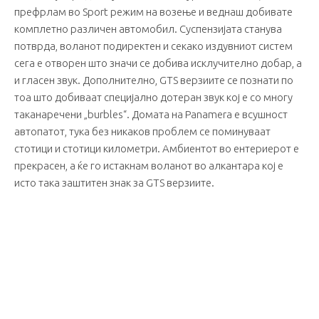
префрлам во Sport режим на возење и веднаш добивате
комплетно различен автомобил. Суспензијата станува
потврда, воланот подиректен и секако издувниот систем
сега е отворен што значи се добива исклучително добар, а
и гласен звук. Дополнително, GTS верзиите се познати по
тоа што добиваат специјално дотеран звук кој е со многу
таканаречени „burbles“. Домата на Panamera е всушност
автопатот, тука без никаков проблем се поминуваат
стотици и стотици километри. Амбиентот во ентериерот е
прекрасен, а ќе го истакнам воланот во алкантара кој е
исто така заштитен знак за GTS верзиите.