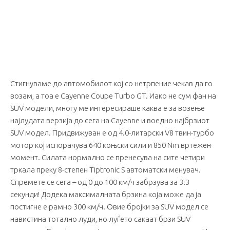
Стигнуваме до автомобилот кој со нетрпение чекав да го
возам, а тоа е Cayenne Coupe Turbo GT. Иако не сум фан на
SUV модели, многу ме интересираше каква е за возење
најлудата верзија до сега на Cayenne и воедно најбрзиот
SUV модел. Придвижуван е од 4.0-литарски V8 твин-турбо
мотор кој испорачува 640 коњски сили и 850 Nm вртежен
момент. Силата нормално се пренесува на сите четири
тркала преку 8-степен Tiptronic S автоматски менувач.
Спремете се сега – од 0 до 100 км/ч забрзува за 3.3
секунди! Додека максималната брзина која може да ја
постигне е рамно 300 км/ч. Овие бројки за SUV модел се
навистина тотално луди, но луѓето сакаат брзи SUV