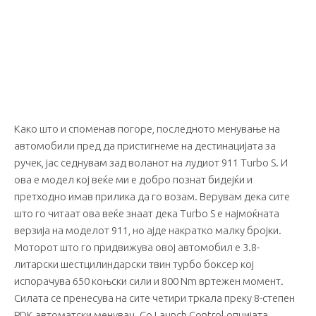
Како што и споменав погоре, последното менување на
автомобили пред да пристигнеме на дестинацијата за
ручек, јас седнувам зад воланот на лудиот 911 Turbo S. И
ова е модел кој веќе ми е добро познат бидејќи и
претходно имав прилика да го возам. Верувам дека сите
што го читаат ова веќе знаат дека Turbo S е најмоќната
верзија на моделот 911, но ајде накратко малку бројки.
Моторот што го придвижува овој автомобил е 3.8-
литарски шестцилиндарски твин турбо боксер кој
испорачува 650 коњски сили и 800 Nm вртежен момент.
Силата се пренесува на сите четири тркала преку 8-степен
PDK автоматски менувач. Со Launch Control опцијата,