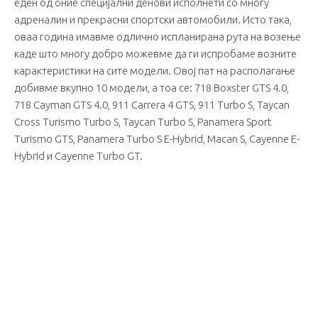
еден од оние специјални денови исполнети со многу
адреналин и прекрасни спортски автомобили. Исто така,
оваа година имавме одличнo испланирана рута на возење
каде што многу добро можевме да ги испробаме возните
карактеристики на сите модели. Овој пат на располагање
добивме вкупно 10 модели, а тоа се: 718 Boxster GTS 4.0,
718 Cayman GTS 4.0, 911 Carrera 4 GTS, 911 Turbo S, Taycan
Cross Turismo Turbo S, Taycan Turbo S, Panamera Sport
Turismo GTS, Panamera Turbo S E-Hybrid, Macan S, Cayenne E-
Hybrid и Cayenne Turbo GT.