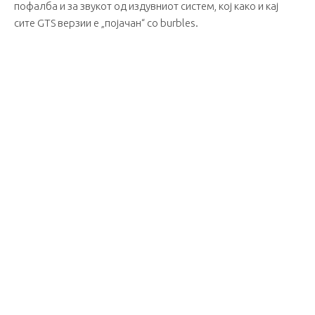
пофалба и за звукот од издувниот систем, кој како и кај
сите GTS верзии е „појачан“ со burbles.