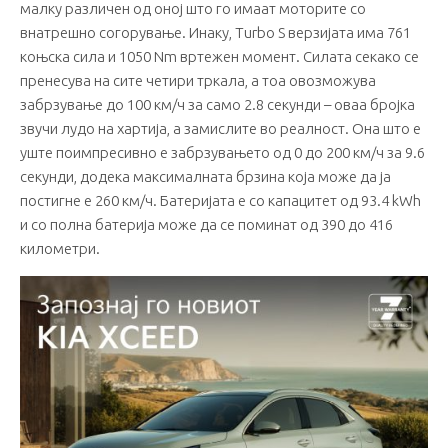
малку различен од оној што го имаат моторите со
внатрешно согорување. Инаку, Turbo S верзијата има 761
коњска сила и 1050 Nm вртежен момент. Силата секако се
пренесува на сите четири тркала, а тоа овозможува
забрзување до 100 км/ч за само 2.8 секунди – оваа бројка
звучи лудо на хартија, а замислите во реалност. Она што е
уште поимпресивно е забрзувањето од 0 до 200 км/ч за 9.6
секунди, додека максималната брзина која може да ја
постигне е 260 км/ч. Батеријата е со капацитет од 93.4 kWh
и со полна батерија може да се поминат од 390 до 416
километри.