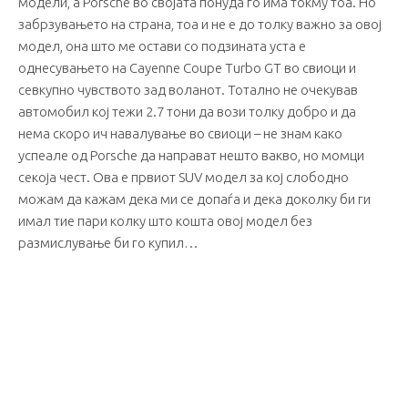
модели, а Porsche во својата понуда го има токму тоа. Но
забрзувањето на страна, тоа и не е до толку важно за овој
модел, она што ме остави со подзината уста е
однесувањето на Cayenne Coupe Turbo GT во свиоци и
севкупно чувството зад воланот. Тотално не очекував
автомобил кој тежи 2.7 тони да вози толку добро и да
нема скоро ич навалување во свиоци – не знам како
успеале од Porsche да направат нешто вакво, но момци
секоја чест. Ова е првиот SUV модел за кој слободно
можам да кажам дека ми се допаѓа и дека доколку би ги
имал тие пари колку што кошта овој модел без
размислување би го купил…