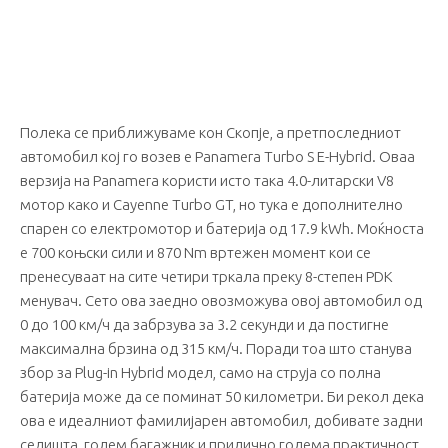
Полека се приближуваме кон Скопје, а претпоследниот
автомобил кој го возев е Panamera Turbo S E-Hybrid. Оваа
верзија на Panamera користи истo така 4.0-литарски V8
мотор како и Cayenne Turbo GT, но тука е дополнително
спарен со електромотор и батерија од 17.9 kWh. Моќноста
е 700 коњски сили и 870 Nm вртежен момент кои се
пренесуваат на сите четири тркала преку 8-степен PDK
менувач. Сето ова заедно овозможува овој автомобил од
0 до 100 км/ч да забрзува за 3.2 секунди и да постигне
максимална брзина од 315 км/ч. Поради тоа што станува
збор за Plug-in Hybrid модел, само на струја со полна
батерија може да се поминат 50 километри. Би рекол дека
ова е идеалниот фамилијарен автомобил, добивате задни
седишта, голем багажник и прилично голема практичност.