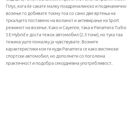
Плус, кога ќе сакате малку поадреналинско и подинамично
возење го добивате токму тоа со само две вртења на
тркалцето поставено на воланот и активирање на Sport
режимот на возење. Како и Cayenne, така и Panamera Turbo
S E-Hybrid е доста тежок автомобил (2.3 тони), но тука таа
тежина уште помалку ја чувствувате. Возните
карактеристики кои ги нуди Panamera се како вистински
спортски автомобил, но дополнети со поголема
практичност и подобра секојдневна употребливост.