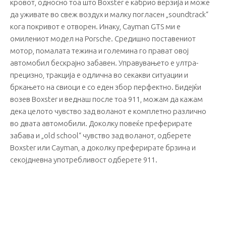
кровот, односно тоа што Boxster е кабрио верзија и може
да уживате во свеж воздух и малку погласен „soundtrack“
кога покривот е отворен. Инаку, Cayman GTS ми е
омилениот модел на Porsche. Средишно поставениот
мотор, помалата тежина и големина го прават овој
автомобил бескрајно забавен. Управувањето е ултра-
прецизно, тракција е одлична во секакви ситуации и
бркањето на свиоци е со еден збор перфектно. Бидејќи
возев Boxster и веднаш после тоа 911, можам да кажам
дека целото чувство зад воланот е комплетно различно
во двата автомобили. Доколку повеќе преферирате
забава и „old school“ чувство зад воланот, одберете
Boxster или Cayman, а доколку преферирате брзина и
секојдневна употребливост одберете 911.