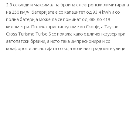
2.9 секунди и максимална брзина електронски лимитирана
на 250 км/ч. Батеријата е со капацитет од 93.4 kWh и со
полна батерија може да се поминат од 388 до 419
километри. Полека пристигнуваме во Скопје, а Taycan
Cross Turismo Turbo S се покажа како одличен крузер при
автопатски брзини, а исто така импресионира и со
комфорот и леснотијата со која вози низ градските улици.