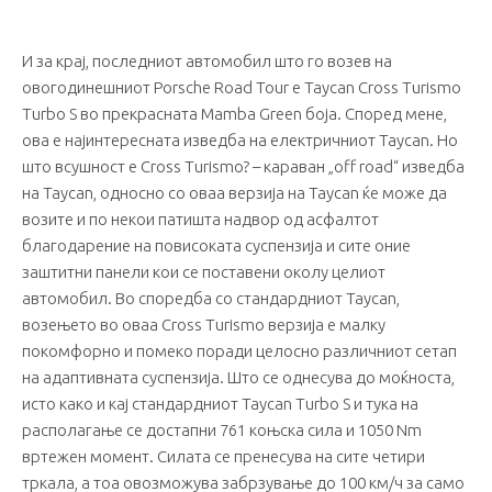
И за крај, последниот автомобил што го возев на
овогодинешниот Porsche Road Tour е Taycan Cross Turismo
Turbo S во прекрасната Mamba Green боја. Според мене,
ова е најинтересната изведба на електричниот Taycan. Но
што всушност е Cross Turismo? – караван „off road“ изведба
на Taycan, односно со оваа верзија на Taycan ќе може да
возите и по некои патишта надвор од асфалтот
благодарение на повисоката суспензија и сите оние
заштитни панели кои се поставени околу целиот
автомобил. Во споредба со стандардниот Taycan,
возењето во оваа Cross Turismo верзија е малку
покомфорно и помеко поради целосно различниот сетап
на адаптивната суспензија. Што се однесува до моќноста,
исто како и кај стандардниот Taycan Turbo S и тука на
располагање се достапни 761 коњска сила и 1050 Nm
вртежен момент. Силата се пренесува на сите четири
тркала, а тоа овозможува забрзување до 100 км/ч за само