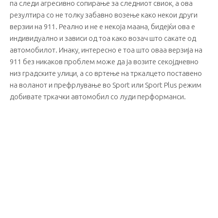
па следи агресивно сопирање за следниот свиок, а ова
резултира со не толку забавно возење како некои други
верзии на 911. Реално и не е некоја маана, бидејќи ова е
индивидуално и зависи од тоа како возач што сакате од
автомобилот. Инаку, интересно е тоа што оваа верзија на
911 без никаков проблем може да ја возите секојдневно
низ градските улици, а со вртење на тркалцето поставено
на воланот и префрлување во Sport или Sport Plus режим
добивате тркачки автомобил со луди перформанси.