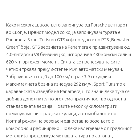
Како и секогаш, возењето започнува од Porsche центарот
во Скопје. Првиот модел со кој ја започнувам турата е
Panamera Sport Turismo GTS која воедно е во PTS „Brewster
Green“ боја. GTS верзијата на Panamera е придвижувана од
4.0-литарски V8 бензинец кој испорачува 480 коњски сили и
620 Nm вртежен момент. Силата се пренесува на сите
четири тркала преку 8-степен PDK автоматски менувач.
Забрзувањето од 0 до 100 км/ч трае 3.9 секунди и
максималната брзина изнесува 292 км/ч. Sport Turismo е
караванската изведба на Panamera, што значи дека тука се
добива дополнително зголема практичност во однос на
стандардната верзија. Првите неколку километри ги
поминуваме низ градските улици, автомобилот е во
Normal режим на возење и едноставно возењето е
комфорно и рафинирано. Полека излегуваме од градскиот
метеж и ја продолжуваме нашата тура по автопат,