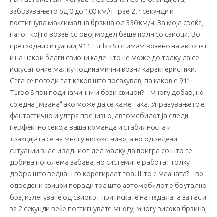
забрзувањето од 0 до 100 км/ч трае 2.7 секунди и
постигнува максимална брзина од 330 км/ч. За моја среќа,
патот кој го возев со овој модел беше полн со свиоци. Во
претходни ситуации, 911 Turbo S го имам возено на автопат
и на некои благи свиоци каде што не може до толку да се
искусат оние малку подинамични возни карактеристики.
Сега се погоди пат каков што посакував, па каков е 911
Turbo S при подинамични и брзи свицои? – многу добар, но
со една „маана“ ако може да се каже така. Управувањето е
фантастично и ултра прецизно, автомобилот ја следи
перфектно секоја ваша команда и стабилноста и
тракцијата се на многу високо ниво, а во одредени
ситуации знае и задниот дел малку да поигра со што се
добива поголема забава, но системите работат толку
добро што веднаш го корегираат тоа. Што е мааната? – во
одредени свицои поради тоа што автомобилот е брутално
брз, излегувате од свиокот притискате на педалата за гас и
за 2 секунди веќе постигнувате многу, многу висока брзина,