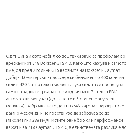
Од тишина и автомобил со вештачки звук, се префрлам во
врескачкиот 718 Boxster GTS 4.0. Како што кажува и самото
име, од пред 2 години GTS верзиите на Boxster и Cayman
добија 4.0-литарски атмосферски бензинец со 400 коњски
сили и 420 Nm вртежен момент. Тука силата се пренесува
само на задните тркала преку одличниот 7-степен PDK
автоматски менувач (достапен е и 6-степен мануелен
менувач). Забрзувањето до 100 км/ч кај оваа верзија трае
рамно 4 секунди и не престанува да забрзува се до
максимални 288 км/ч. Истите овие бројки и перформанси
важат и за 718 Cayman GTS 4.0, а единствената разлика е во