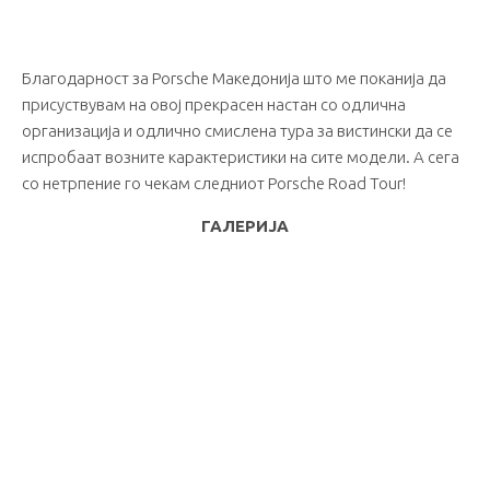
Благодарност за Porsche Македонија што ме поканија да
присуствувам на овој прекрасен настан со одлична
организација и одлично смислена тура за вистински да се
испробаат возните карактеристики на сите модели. А сега
со нетрпение го чекам следниот Porsche Road Tour!
ГАЛЕРИЈА