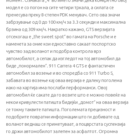
момент. Ознаката „4“ во името значи дека конкретно овој
модел е со погон на сите четири тркала, а силата се
пренесува преку 8-степен PDK менувач. Сето ова значи
забрзување од 0 до 100 км/ч за 3.3 секунди и максимална
брзина од 309 км/ч. Накратко кажано, GTS верзијата
отсекогаш е „the sweet spot“ во гамата на Porsche и е
наменета за оние кои едноставно сакаат поспортско
чувство зад воланот и подобра контрола врз
автомобилот, а сепак да изгледот на тој автомобил да
биде „понормален“. 911 Carrera 4 GTS е фантастичен
автомобил за возење и во споредба со 911 Turbo S,
забавата во возење кај оваа верзија е далеку поголема
иако на хартија има послаби перформанси. Овој
автомобил ќе сакате да го возите што е можно повеќе на
некои кривулести патишта бидејќи „домот“ на оваа верзија
се токму таквите патишта. Поголемата прецизност и
подобрите повратни информации што ги добивате од
воланот веднаш се приметуваат, а поцврстата суспензија
го држи автомобилот залепен за асфалтот. Огромна