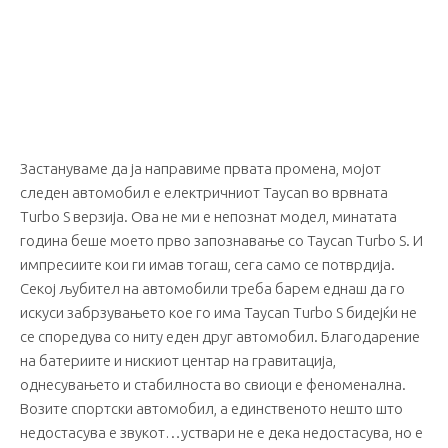
Застануваме да ја направиме првата промена, мојот
следен автомобил е електричниот Taycan во врвната
Turbo S верзија. Ова не ми е непознат модел, минатата
година беше моето прво запознавање со Taycan Turbo S. И
импресиите кои ги имав тогаш, сега само се потврдија.
Секој љубител на автомобили треба барем еднаш да го
искуси забрзувањето кое го има Taycan Turbo S бидејќи не
се споредува со ниту еден друг автомобил. Благодарение
на батериите и нискиот центар на гравитација,
однесувањето и стабилноста во свиоци е феноменална.
Возите спортски автомобил, а единственото нешто што
недостасува е звукот…уствари не е дека недостасува, но е