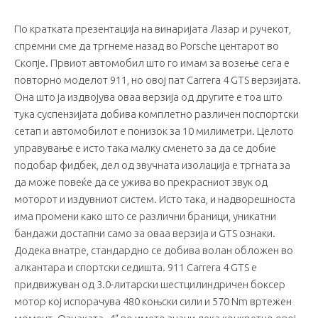
По кратката презентација на винаријата Лазар и ручекот,
спремни сме да тргнеме назад во Porsche центарот во
Скопје. Првиот автомобил што го имам за возење сега е
повторно моделот 911, но овој пат Carrera 4 GTS верзијата.
Она што ја издвојува оваа верзија од другите е тоа што
тука суспензијата добива комплетно различен поспортски
сетап и автомобилот е понизок за 10 милиметри. Целото
управување е исто така малку сменето за да се добие
подобар фидбек, дел од звучната изолација е тргната за
да може повеќе да се ужива во прекрасниот звук од
моторот и издувниот систем. Исто така, и надворешноста
има промени како што се различни браници, уникатни
бандажи достапни само за оваа верзија и GTS ознаки.
Додека внатре, стандардно се добива волан обложен во
алкантара и спортски седишта. 911 Carrera 4 GTS е
придвижуван од 3.0-литарски шестцилиндричен боксер
мотор кој испорачува 480 коњски сили и 570 Nm вртежен