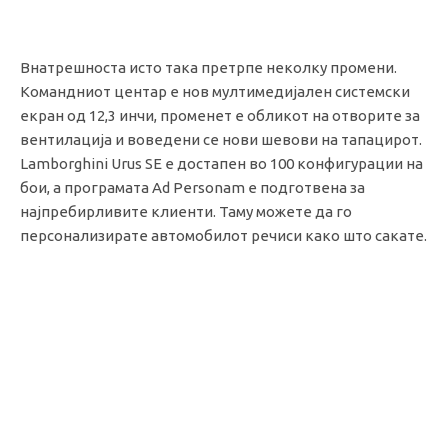
Внатрешноста исто така претрпе неколку промени.
Командниот центар е нов мултимедијален системски
екран од 12,3 инчи, променет е обликот на отворите за
вентилација и воведени се нови шевови на тапацирот.
Lamborghini Urus SE е достапен во 100 конфигурации на
бои, а програмата Ad Personam е подготвена за
најпребирливите клиенти. Таму можете да го
персонализирате автомобилот речиси како што сакате.