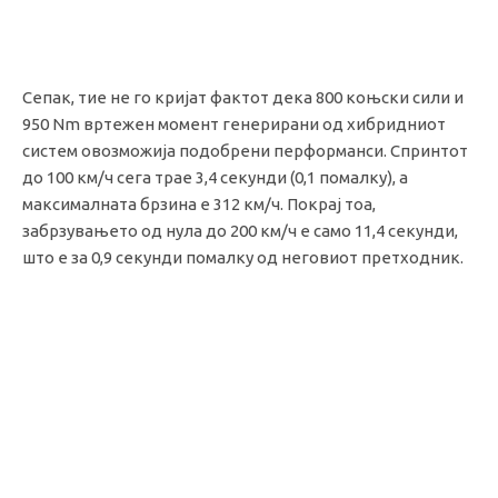
Сепак, тие не го кријат фактот дека 800 коњски сили и
950 Nm вртежен момент генерирани од хибридниот
систем овозможија подобрени перформанси. Спринтот
до 100 км/ч сега трае 3,4 секунди (0,1 помалку), а
максималната брзина е 312 км/ч. Покрај тоа,
забрзувањето од нула до 200 км/ч е само 11,4 секунди,
што е за 0,9 секунди помалку од неговиот претходник.