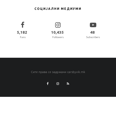
СОЦИЈАЛНИ МЕДИУМИ
5,182
10,435
48
Fans
Followers
Subscribers
Сите права се задржани carsbyvik.mk