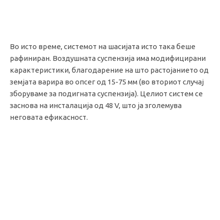
Во исто време, системот на шасијата исто така беше
рафиниран. Воздушната суспензија има модифицирани
карактеристики, благодарение на што растојанието од
земјата варира во опсег од 15-75 мм (во вториот случај
зборуваме за подигната суспензија). Целиот систем се
заснова на инсталација од 48 V, што ја зголемува
неговата ефикасност.