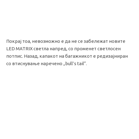
Покрај тоа, невозможно е да не се забележат новите
LED MATRIX светла напред, со променет светлосен
потпис. Назад, капакот на багажникот е редизајниран
со втиснување наречено „bull’s tail“.