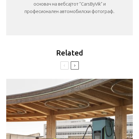
основач на вебсајтот ”CarsByVik” и
професионален автомобилски фотограф.
Related