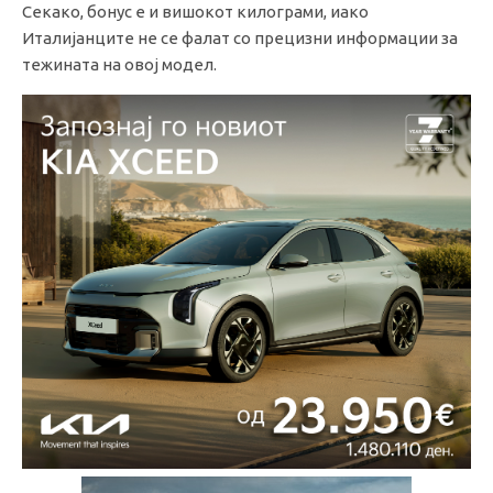
Секако, бонус е и вишокот килограми, иако
Италијанците не се фалат со прецизни информации за
тежината на овој модел.