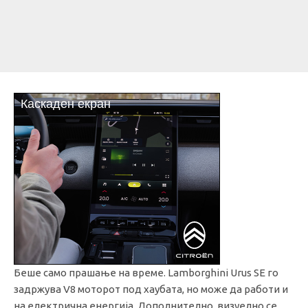
Беше само прашање на време. Lamborghini Urus SE го
задржува V8 моторот под хаубата, но може да работи и
на електрична енергија. Дополнително, визуелно се