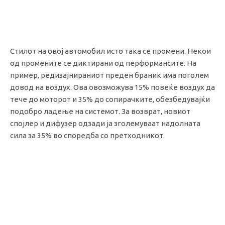
Стилот на овој автомобил исто така се промени. Некои
од промените се диктирани од перформансите. На
пример, редизајнираниот преден браник има поголем
довод на воздух. Ова овозможува 15% повеќе воздух да
тече до моторот и 35% до сопирачките, обезбедувајќи
подобро ладење на системот. За возврат, новиот
спојлер и дифузер одзади ја зголемуваат надолната
сила за 35% во споредба со претходникот.