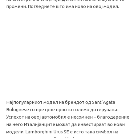
промени. Погледнете што има ново на овој модел.
Најпопуларниот модел на брендот од Sant’Agata
Bolognese го претрпе првото големо дотерување.
Успехот на овој автомобил е несомнен – благодарение
на него Италијанците можат да инвестираат во нови
модели. Lamborghini Urus SE е исто така симбол на