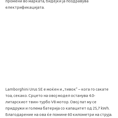
промени во марката, бидејќи ја поздравува
електрификацијата.
Lamborghini Urus SE е моќен и „тивок“ – кога го сакате
тоа, секако. Срцето на овој модел останува 4.0-
литарскиот твин-турбо V8 мотор. Овој пат му се
придружи и голема батерија со капацитет од 25,7 kWh.
Благодарение на ова ќе помине 60 километри на струја.