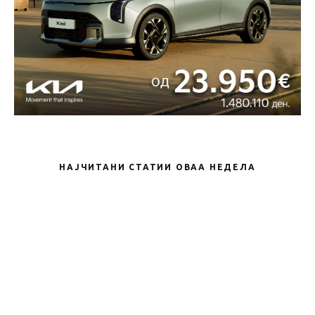
НАЈЧИТАНИ СТАТИИ ОВАА НЕДЕЛА
Новости
Leapmotor официјално пристигна во
Македонија – Автонова го прошири
своето портфолио со нов бренд
Новости
KIA Seltos е новиот SUV модел во
понудата на брендот