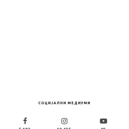
Новости
Големиот Zeekr 9X ќе биде достапен и на
Европскиот пазар
Новости
Премиера – ова е целосно новиот
Mercedes-Benz GLA
Volkswagen
Тест
4
ТЕСТ: Volkswagen T-Roc 1.5 eTSI 150 DSG
R-Line
СОЦИЈАЛНИ МЕДИУМИ