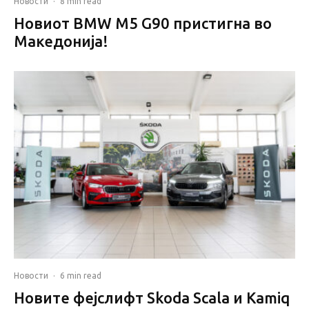
Новости
·
8 min read
Новиот BMW M5 G90 пристигна во
Македонија!
Новости
·
6 min read
Новите фејслифт Skoda Scala и Kamiq