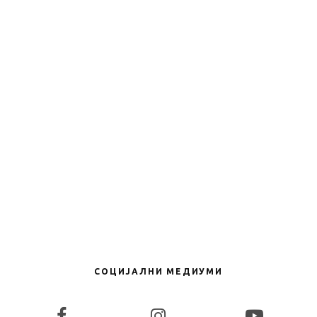
KIA Seltos е новиот SUV модел во
понудата на брендот
Новости
Големиот Zeekr 9X ќе биде достапен и на
Европскиот пазар
Новости
Премиера – ова е целосно новиот
Mercedes-Benz GLA
Новости
Fiat Panda 4×4 се враќа на пазарот во ново
издание
СОЦИЈАЛНИ МЕДИУМИ