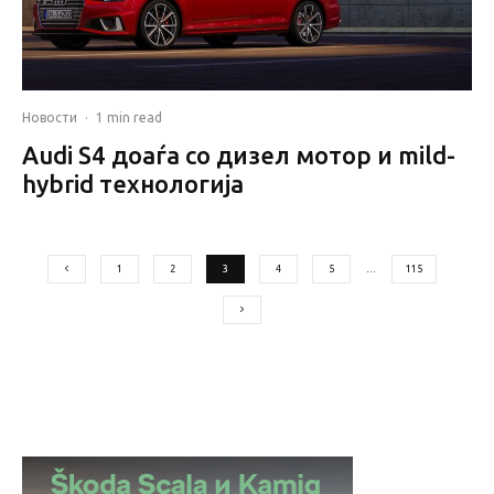
Новости
·
1 min read
Audi S4 доаѓа со дизел мотор и mild-
hybrid технологија
1
2
3
4
5
…
115